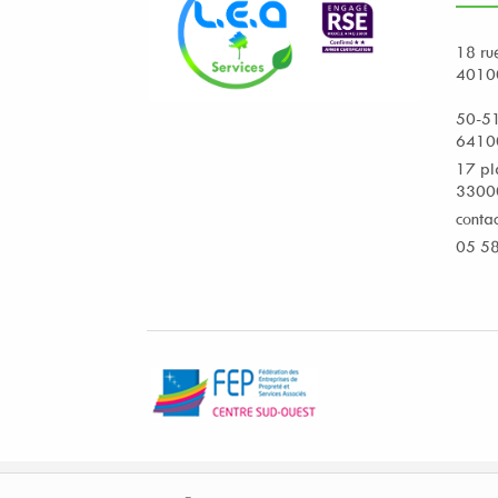
18 ru
4010
50-51
6410
17 pl
3300
conta
05 58