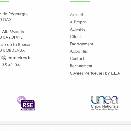
e de Pégourgue
Accueil
0 DAX
A Propos
Activités
 All. Marines
Clients
0 BAYONNE
Engagement
ace de la Bourse
0 BORDEAUX
Actualités
ct@leaservices.fr
Contact
 35 41 34
Recrutement
Cuvées Vertueuses by L.E.A